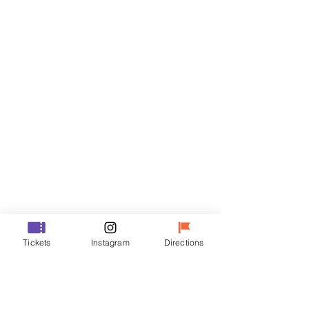
門票
銷售已完結
票券類型
VIP
價格
￦48,000
銷售已完結
票券類型
Tickets
Instagram
Directions
R
價格
￦35,000