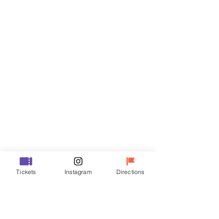
門票
銷售已完結
票券類型
VIP
價格
￦48,000
銷售已完結
票券類型
Tickets
Instagram
Directions
R
價格
￦35,000