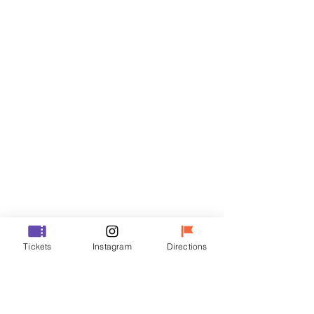
門票
銷售已完結
票券類型
VIP
價格
￦48,000
銷售已完結
票券類型
Tickets
Instagram
Directions
R
價格
￦35,000