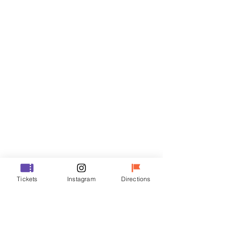
門票
銷售已完結
票券類型
R
價格
￦35,000
銷售已完結
票券類型
Tickets
Instagram
Directions
VIP
價格
￦48,000