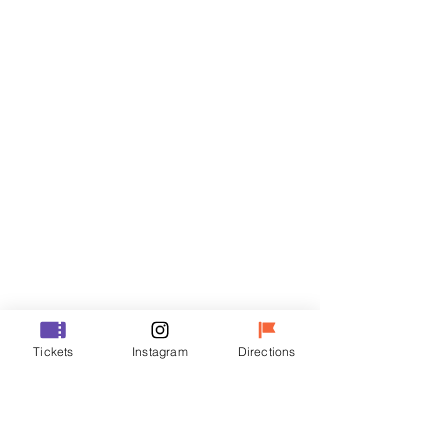
門票
銷售已完結
票券類型
R
價格
￦35,000
銷售已完結
票券類型
Tickets
Instagram
Directions
VIP
價格
￦48,000