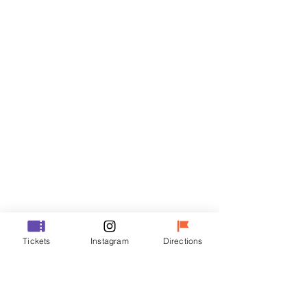
門票
銷售已完結
票券類型
VIP
價格
￦48,000
銷售已完結
票券類型
Tickets
Instagram
Directions
R
價格
￦35,000