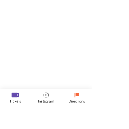
門票
銷售已完結
票券類型
VIP
價格
￦48,000
銷售已完結
票券類型
Tickets
Instagram
Directions
R
價格
￦35,000