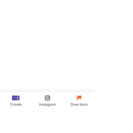
門票
銷售已完結
票券類型
R
價格
￦35,000
銷售已完結
票券類型
Tickets
Instagram
Directions
VIP
價格
￦48,000