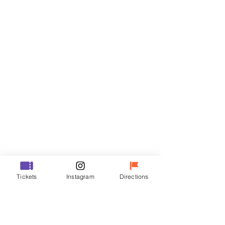
門票
銷售已完結
票券類型
VIP
價格
￦48,000
銷售已完結
票券類型
Tickets
Instagram
Directions
R
價格
￦35,000