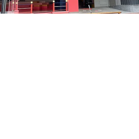
 下午8:05
洞路3 京乡艺术厅 1楼
價格
￦35,000
價格