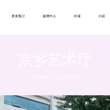
票务预订
媒體中心
外場
介紹
京乡艺术厅
7月23日週二
  |  
京乡艺术厅