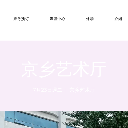
票务预订
媒體中心
外場
介紹
京乡艺术厅
7月23日週二
  |  
京乡艺术厅