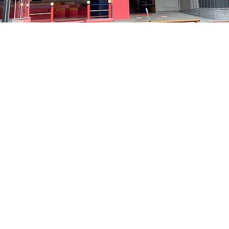
 下午5:05
洞路3 京乡艺术厅 1楼
價格
￦48,000
價格