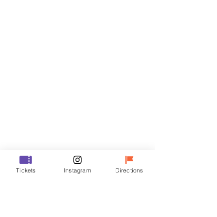
門票
銷售已完結
票券類型
R
價格
￦35,000
銷售已完結
票券類型
Tickets
Instagram
Directions
VIP
價格
￦48,000