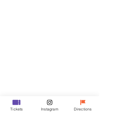
門票
銷售已完結
票券類型
R
價格
￦35,000
銷售已完結
票券類型
Tickets
Instagram
Directions
VIP
價格
￦48,000