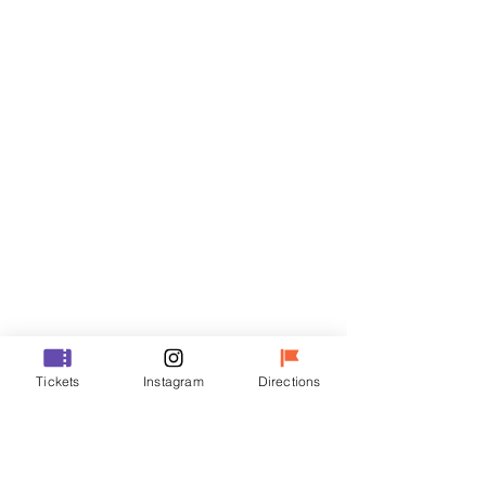
門票
銷售已完結
票券類型
R
價格
￦35,000
銷售已完結
票券類型
Tickets
Instagram
Directions
VIP
價格
￦48,000