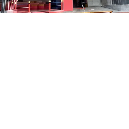
 下午8:05
洞路3 京鄉藝術廳 1樓
價格
￦35,000
價格