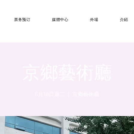
票务预订
媒體中心
外場
介紹
京鄉藝術廳
6月18日週二
  |  
京鄉藝術廳