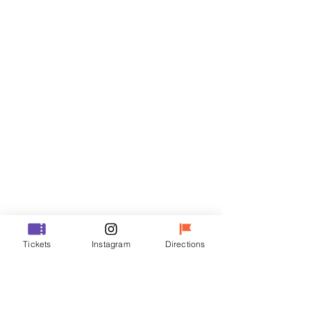
門票
銷售已完結
票券類型
VIP
價格
￦48,000
銷售已完結
票券類型
Tickets
Instagram
Directions
R
價格
￦35,000