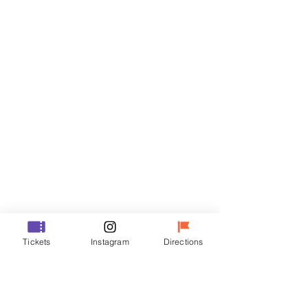
門票
銷售已完結
票券類型
R
價格
￦35,000
銷售已完結
票券類型
Tickets
Instagram
Directions
VIP
價格
￦48,000