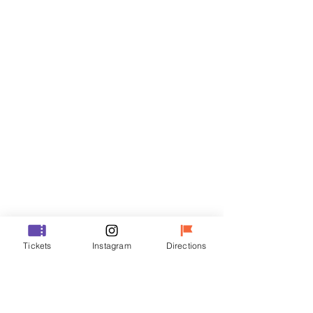
門票
銷售已完結
票券類型
VIP
價格
￦48,000
銷售已完結
票券類型
Tickets
Instagram
Directions
R
價格
￦35,000