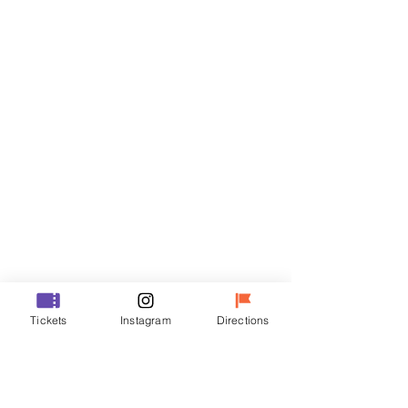
門票
銷售已完結
票券類型
R
價格
￦35,000
銷售已完結
票券類型
Tickets
Instagram
Directions
VIP
價格
￦48,000