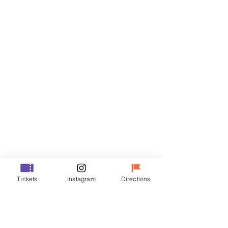
門票
銷售已完結
票券類型
VIP
價格
￦48,000
銷售已完結
票券類型
Tickets
Instagram
Directions
R
價格
￦35,000