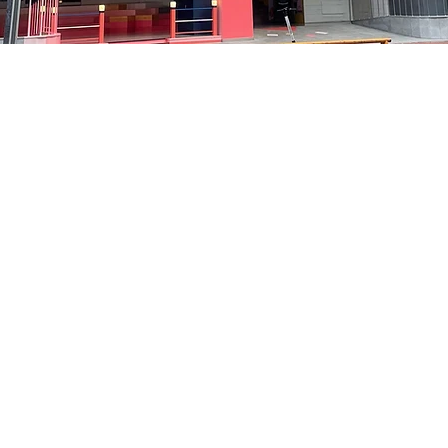
 下午8:10
洞路3 京乡艺术厅 1楼
價格
￦35,000
價格