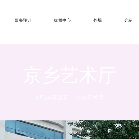
票务预订
媒體中心
外場
介紹
京乡艺术厅
5月24日週五
  |  
京乡艺术厅