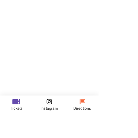
門票
銷售已完結
票券類型
VIP
價格
￦48,000
銷售已完結
票券類型
Tickets
Instagram
Directions
R
價格
￦35,000