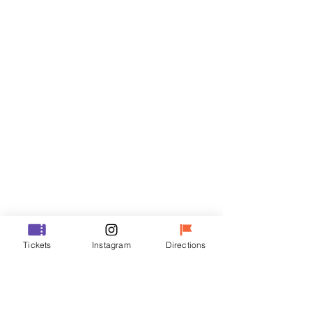
門票
銷售已完結
票券類型
R
價格
￦35,000
銷售已完結
票券類型
Tickets
Instagram
Directions
VIP
價格
￦48,000