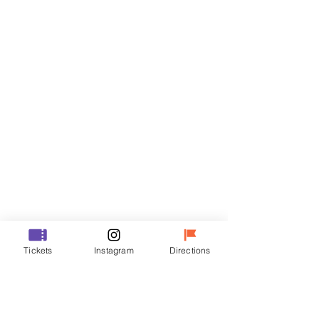
門票
銷售已完結
票券類型
R
價格
￦35,000
銷售已完結
票券類型
Tickets
Instagram
Directions
VIP
價格
￦48,000