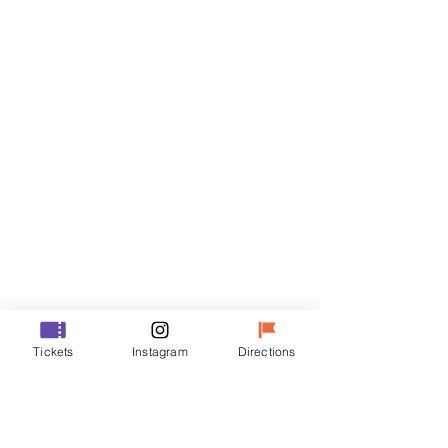
門票
銷售已完結
票券類型
VIP
價格
￦48,000
銷售已完結
票券類型
Tickets
Instagram
Directions
R
價格
￦35,000