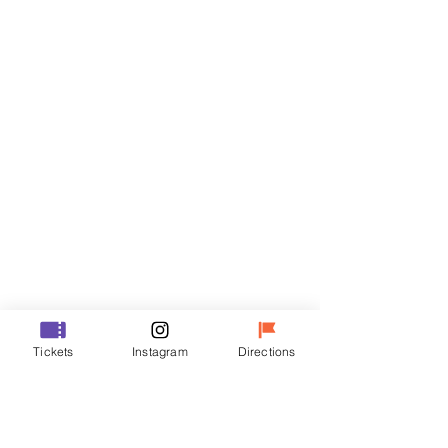
門票
銷售已完結
票券類型
R
價格
￦35,000
銷售已完結
票券類型
Tickets
Instagram
Directions
VIP
價格
￦48,000