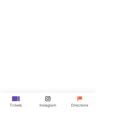
門票
銷售已完結
票券類型
VIP
價格
￦48,000
銷售已完結
票券類型
Tickets
Instagram
Directions
R
價格
￦35,000