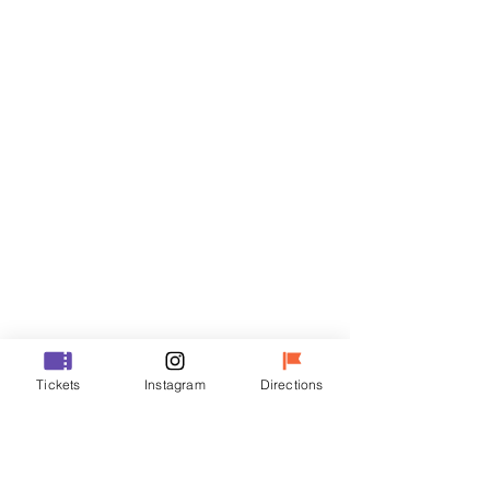
門票
銷售已完結
票券類型
R
價格
￦35,000
銷售已完結
票券類型
Tickets
Instagram
Directions
VIP
價格
￦48,000