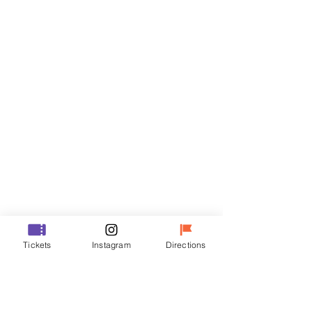
門票
銷售已完結
票券類型
R
價格
￦35,000
銷售已完結
票券類型
Tickets
Instagram
Directions
VIP
價格
￦48,000