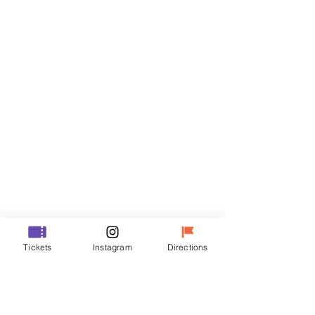
門票
銷售已完結
票券類型
R
價格
￦35,000
銷售已完結
票券類型
Tickets
Instagram
Directions
VIP
價格
￦48,000