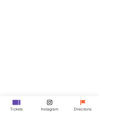
門票
銷售已完結
票券類型
R
價格
￦35,000
銷售已完結
票券類型
Tickets
Instagram
Directions
VIP
價格
￦48,000