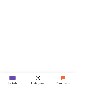
門票
銷售已完結
票券類型
R
價格
￦35,000
銷售已完結
票券類型
Tickets
Instagram
Directions
VIP
價格
￦48,000