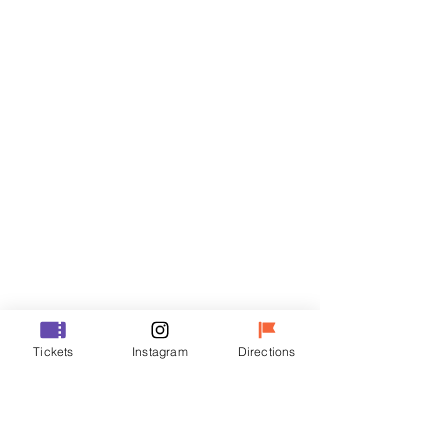
門票
銷售已完結
票券類型
VIP
價格
￦48,000
銷售已完結
票券類型
Tickets
Instagram
Directions
R
價格
￦35,000