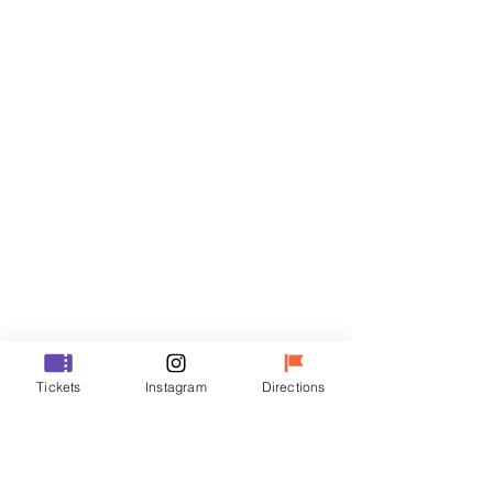
門票
銷售已完結
票券類型
VIP
價格
￦48,000
銷售已完結
票券類型
Tickets
Instagram
Directions
R
價格
￦35,000