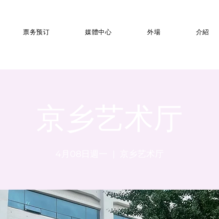
票务预订
媒體中心
外場
介紹
京乡艺术厅
4月08日週一
  |  
京乡艺术厅