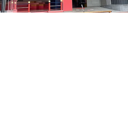
– 下午8:05
洞路3 京乡艺术厅 1楼
價格
￦48,000
價格