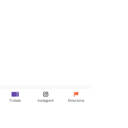
門票
銷售已完結
票券類型
R
價格
￦35,000
銷售已完結
票券類型
Tickets
Instagram
Directions
VIP
價格
￦48,000