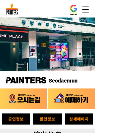
Seodaemun