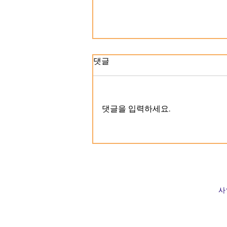
댓글
댓글을 입력하세요.
<페인터즈>, 고양교육지원청
'고양아트 365+' 사업 통해 고
양시 청소년과 만난다
​