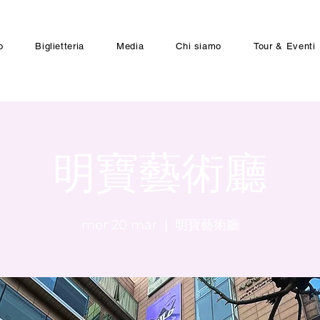
o
Biglietteria
Media
Chi siamo
Tour & Eventi
明寶藝術廳
mer 20 mar
  |  
明寶藝術廳