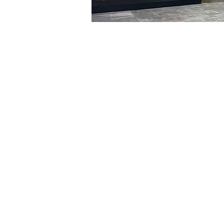
Orario & Sede
20 mar 2024, 20:00 – 20:
明寶藝術廳, 首爾中區乾川路4
Biglietti
Tipo di biglietto
R
Tipo di biglietto