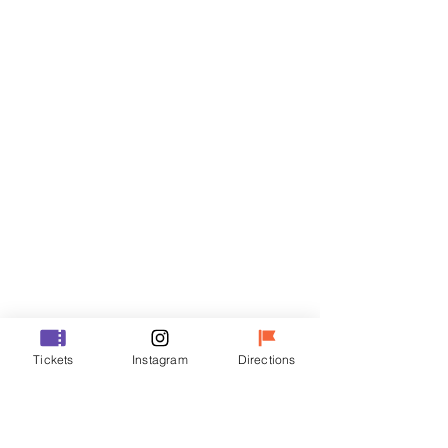
Biglietti
Vendita terminata
Tipo di biglietto
R
Prezzo
35.000 KRW
Vendita terminata
Tipo di biglietto
Tickets
Instagram
Directions
VIP
Prezzo
48.000 KRW