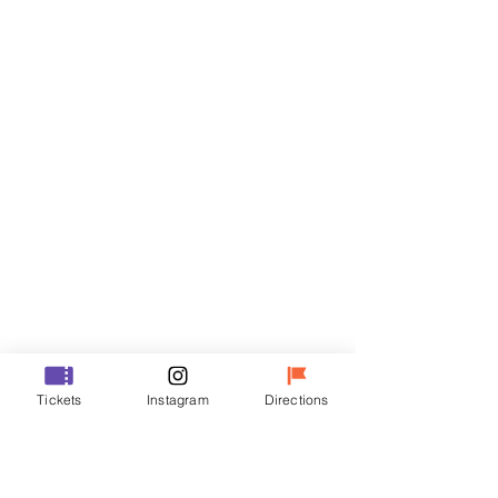
Biglietti
Vendita terminata
Tipo di biglietto
VIP
Prezzo
48.000 KRW
Vendita terminata
Tipo di biglietto
Tickets
Instagram
Directions
R
Prezzo
35.000 KRW