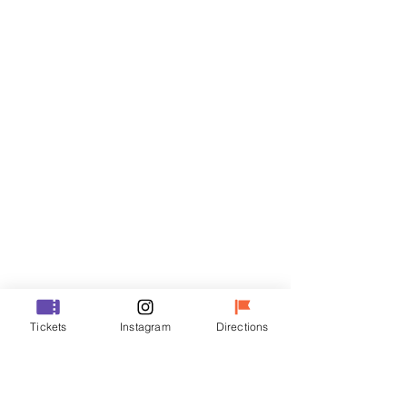
Biglietti
Vendita terminata
Tipo di biglietto
VIP
Prezzo
48.000 KRW
Vendita terminata
Tipo di biglietto
Tickets
Instagram
Directions
R
Prezzo
35.000 KRW