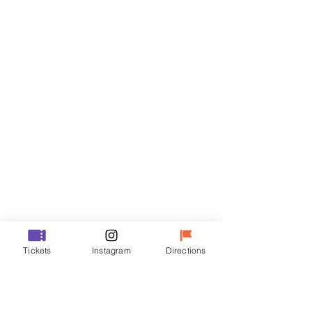
Biglietti
Vendita terminata
Tipo di biglietto
VIP
Prezzo
48.000 KRW
Vendita terminata
Tipo di biglietto
Tickets
Instagram
Directions
R
Prezzo
35.000 KRW