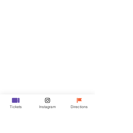
Biglietti
Vendita terminata
Tipo di biglietto
VIP
Prezzo
48.000 KRW
Vendita terminata
Tipo di biglietto
Tickets
Instagram
Directions
R
Prezzo
35.000 KRW