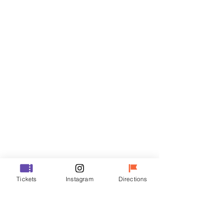
Biglietti
Vendita terminata
Tipo di biglietto
VIP
Prezzo
48.000 KRW
Vendita terminata
Tipo di biglietto
Tickets
Instagram
Directions
R
Prezzo
35.000 KRW