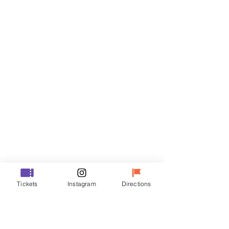
Biglietti
Vendita terminata
Tipo di biglietto
R
Prezzo
35.000 KRW
Vendita terminata
Tipo di biglietto
Tickets
Instagram
Directions
VIP
Prezzo
48.000 KRW