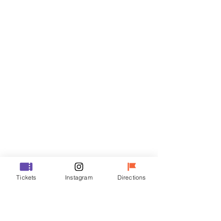
Biglietti
Vendita terminata
Tipo di biglietto
R
Prezzo
50.000 KRW
Vendita terminata
Tipo di biglietto
Tickets
Instagram
Directions
VIP
Prezzo
70.000 KRW