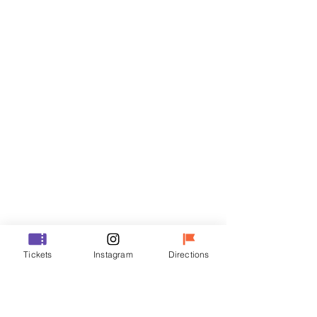
Biglietti
Vendita terminata
Tipo di biglietto
R
Prezzo
50.000 KRW
Vendita terminata
Tipo di biglietto
Tickets
Instagram
Directions
VIP
Prezzo
70.000 KRW