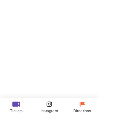
Biglietti
Vendita terminata
Tipo di biglietto
R
Prezzo
50.000 KRW
Vendita terminata
Tipo di biglietto
Tickets
Instagram
Directions
VIP
Prezzo
70.000 KRW