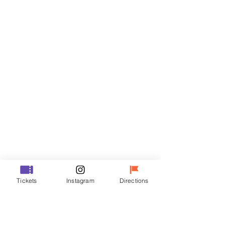
Biglietti
Vendita terminata
Tipo di biglietto
R
Prezzo
50.000 KRW
Vendita terminata
Tipo di biglietto
Tickets
Instagram
Directions
VIP
Prezzo
70.000 KRW